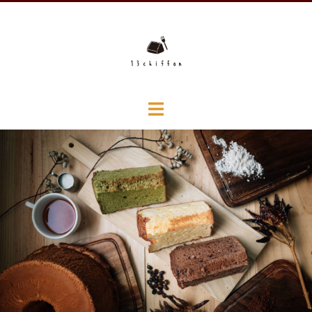
コ
ン
テ
ン
ツ
へ
ス
キ
ッ
プ