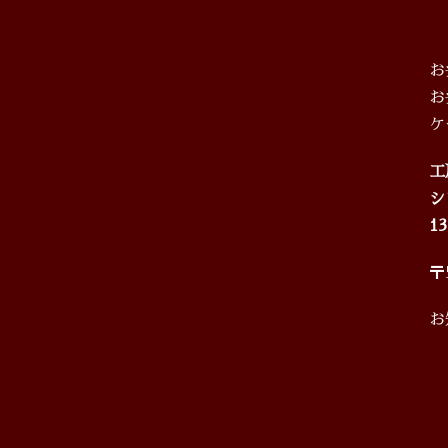
お
お
ケ
工房
シ
1
〒
お