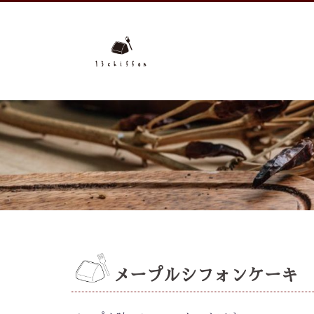
コ
ン
テ
ン
ツ
へ
ス
キ
ッ
プ
メープルシフォンケーキ