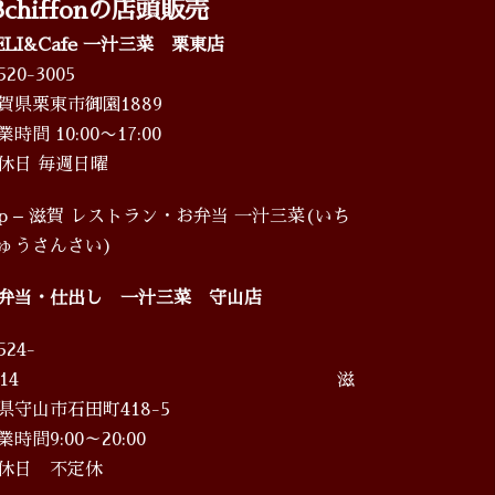
3chiffonの店頭販売
ELI&Cafe 一汁三菜 栗東店
520-3005
賀県栗東市御園1889
業時間 10:00〜17:00
休日 毎週日曜
op – 滋賀 レストラン・お弁当 一汁三菜(いち
ゅうさんさい)
弁当・仕出し 一汁三菜 守山店
524-
0014 滋
賀県守山市石田町418-5
営業時間9:00～20:00
休日 不定休