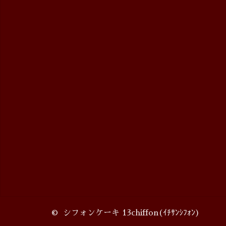
©
シフォンケーキ 13chiffon
(ｲﾁｻﾝｼﾌｫﾝ)