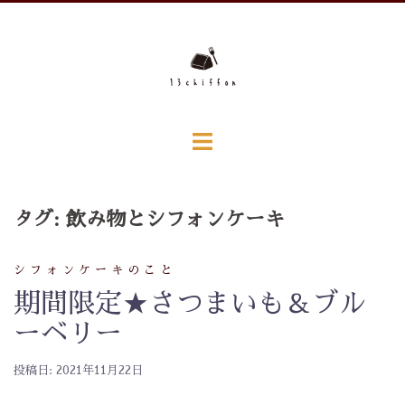
コ
ン
テ
ン
ツ
へ
ス
キ
ッ
タグ:
飲み物とシフォンケーキ
プ
シフォンケーキのこと
期間限定★さつまいも＆ブル
ーベリー
投稿日:
2021年11月22日